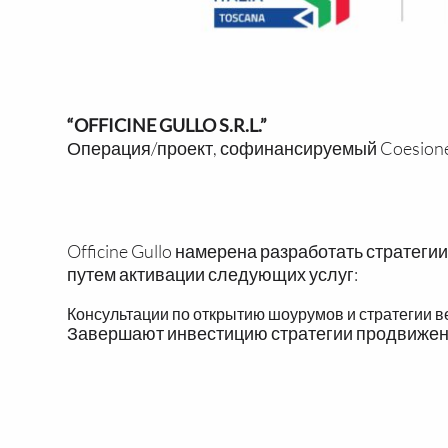
“OFFICINE GULLO S.R.L.”
Операция/проект, софинансируемый Coesione I
Officine Gullo намерена разработать стратег
путем активации следующих услуг:
Консультации по открытию шоурумов и стратегии 
Завершают инвестицию стратегии продвижен