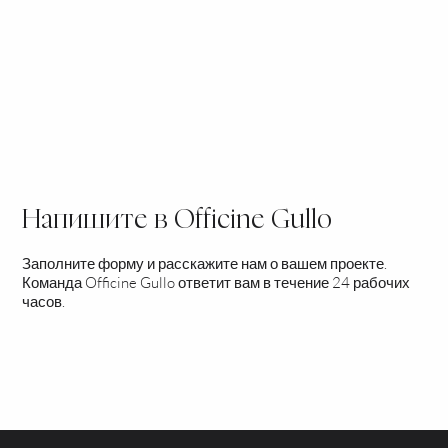
Свяжитесь со службой поддержки клиентов Officine
Gullo по вопросам послепродажного обслуживания,
технической поддержки и получения
специализированной информации.
Напишите в Officine Gullo
Заполните форму и расскажите нам о вашем проекте.
Команда Officine Gullo ответит вам в течение 24 рабочих
часов.