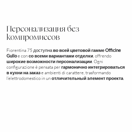
каждую функцию
Персонализация без
компромиссов
Fiorentina 75 доступна
во всей цветовой гамме Officine
Gullo
e con
со всеми вариантами отделки
, offrendo
широкие возможности персонализации
. Ogni
configurazione è pensata per
гармонично интегрироваться
в кухни на заказ
e ambienti di carattere, trasformando
l’elettrodomestico in un
отличительный элемент проекта
.