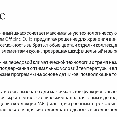
е
инный шкаф сочетает максимальную технологическую
м Officine Gullo, предлагая решение для хранения в
Возможность выбрать любые цвета и отделки коллекц
и элементами кухни, превращая шкаф в цельный и выр
 на передовой климатической технологии с тремя не
поддержания оптимальных условий температуры и влаж
ские программы на основе датчиков, позволяющие то
ство организовано для максимальной функциональнос
ря скрытым телескопическим направляющим и доводч
ение коллекции. УФ-фильтр, встроенный в трёхслойн
плая неслепящая светодиодная подсветка выгодно по