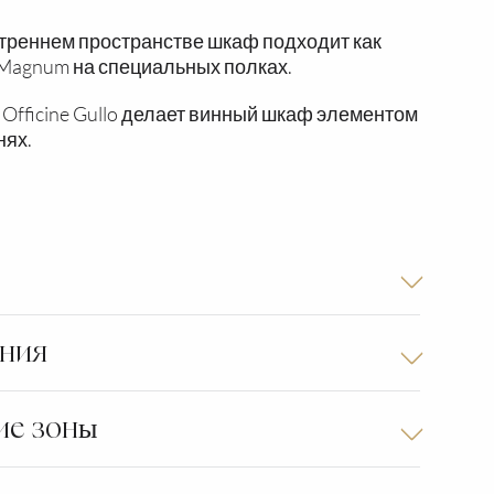
утреннем пространстве шкаф подходит как
 Magnum на специальных полках.
 Officine Gullo делает винный шкаф элементом
нях.
ения
ие зоны