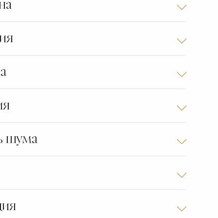
на
ия
а
ия
ь шума
ция