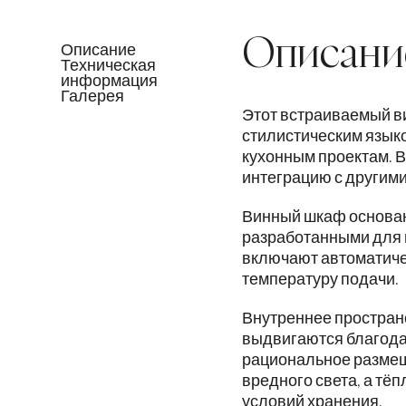
Описани
Описание
Техническая
информация
Галерея
Этот встраиваемый в
стилистическим языко
кухонным проектам. 
интеграцию с другим
Винный шкаф основан
разработанными для 
включают автоматиче
температуру подачи.
Внутреннее простран
выдвигаются благода
рациональное размещ
вредного света, а тё
условий хранения.