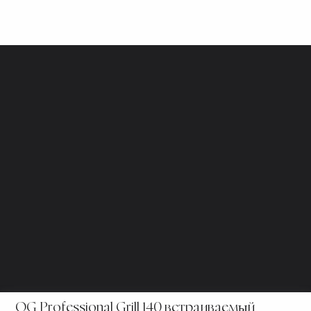
Officine Gullo S.r.l.
НДС / ИНН 06179730483
Privacy Policy
Cookie Policy
Настройки файлов cookie
Политика информирования о нарушениях
Портал информирования о нарушениях
OG Professional Grill 140 встраиваемый