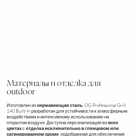
сдвижная крышка
двойная стенка
ручки с подсветкой
внутренние светильники,
встроенные в крышку
локальная подсветка
Материалы и отделка для
outdoor
Изготовлен из
нержавеющая сталь
, OG Professional Grill
140 Built-In разработан для устойчивости к атмосферным
воздействиям и интенсивному использованию на
открытом воздухе. Доступна персонализация во
всех
цветах
с
отделка исключительно в глянцевом или
сатинированном хроме
, подобранная для обеспечения