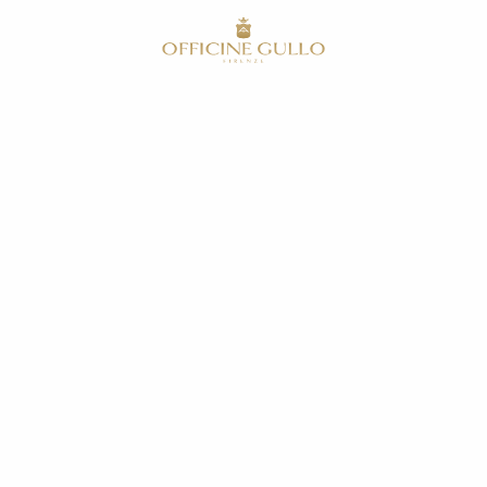
RU
общей тепловой мощностью 33,3 кВт
6 основных горелок
из нержавеющей стали
решетки из нержавеющей стали толщиной 9,5 мм