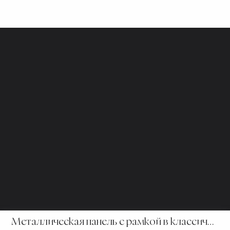
Officine Gullo S.r.l.
НДС / ИНН 06179730483
Privacy Policy
Cookie Policy
Настройки файлов cookie
Политика информирования о нарушениях
Портал информирования о нарушениях
Металлическая панель с рамкой в классическом стиле