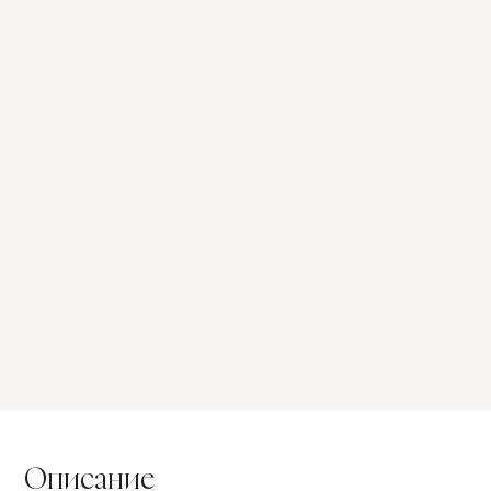
COD.
цельной латуни
трех отделках
трех типов ручек
ОТДЕЛКА:
РУЧКА:
Описание